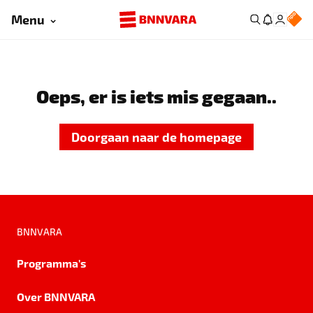
Menu
Oeps, er is iets mis gegaan..
Doorgaan naar de homepage
BNNVARA
Programma's
Over BNNVARA