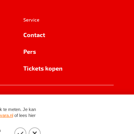
Service
Contact
Pers
Tickets kopen
RSIN 8531 62 402