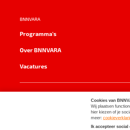
BNNVARA
Programma's
Over BNNVARA
Vacatures
Privacy
Cookie-instellingen
Algemene 