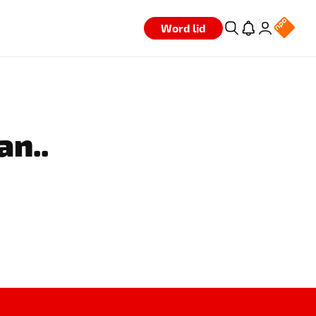
Word lid
an..