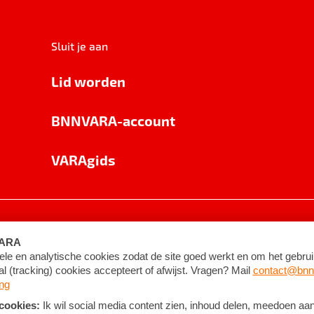
Sluit je aan
Lid worden
BNNVARA-account
VARAgids
voorwaarden
©
2026
BNNVARA