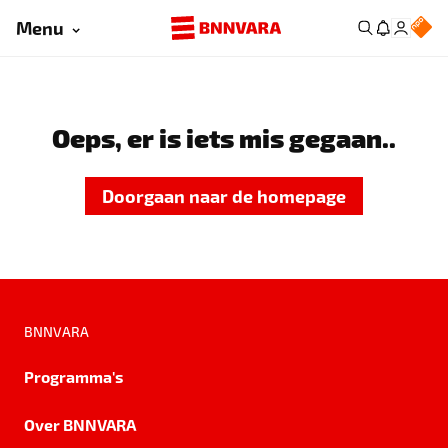
Menu
Oeps, er is iets mis gegaan..
Doorgaan naar de homepage
BNNVARA
Programma's
Over BNNVARA