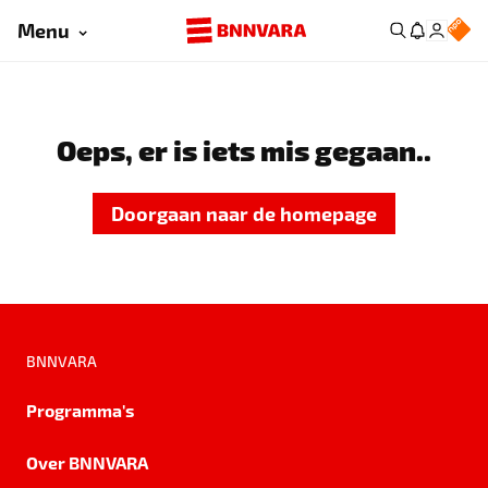
Menu
Oeps, er is iets mis gegaan..
Doorgaan naar de homepage
BNNVARA
Programma's
Over BNNVARA