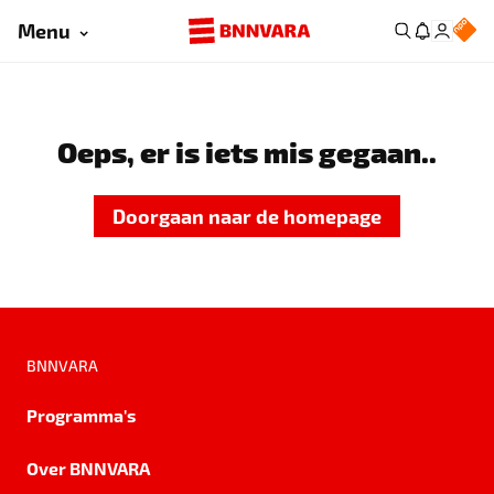
Menu
Oeps, er is iets mis gegaan..
Doorgaan naar de homepage
BNNVARA
Programma's
Over BNNVARA