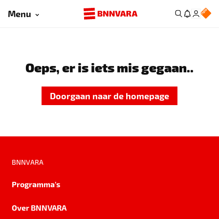
Menu
Oeps, er is iets mis gegaan..
Doorgaan naar de homepage
BNNVARA
Programma's
Over BNNVARA