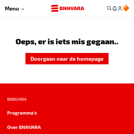
Menu
Oeps, er is iets mis gegaan..
Doorgaan naar de homepage
BNNVARA
Programma's
Over BNNVARA