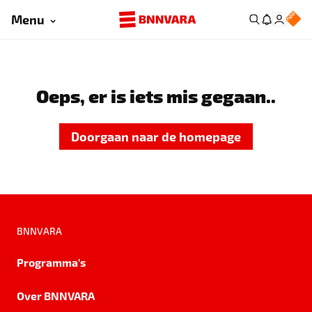
Menu
Oeps, er is iets mis gegaan..
Doorgaan naar de homepage
BNNVARA
Programma's
Over BNNVARA