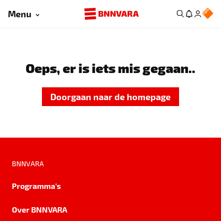
Menu
Oeps, er is iets mis gegaan..
Doorgaan naar de homepage
BNNVARA
Programma's
Over BNNVARA