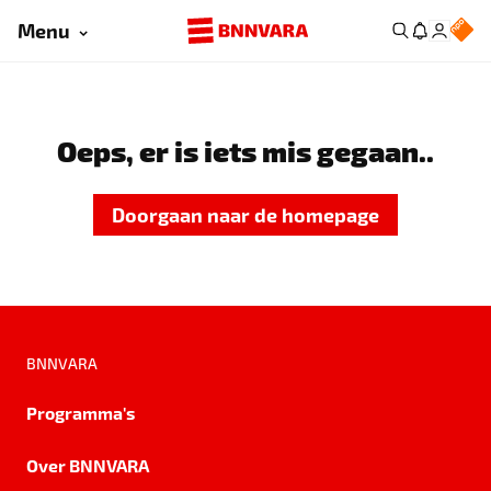
Menu
Oeps, er is iets mis gegaan..
Doorgaan naar de homepage
BNNVARA
Programma's
Over BNNVARA