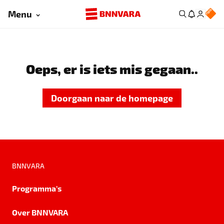
Menu
Oeps, er is iets mis gegaan..
Doorgaan naar de homepage
BNNVARA
Programma's
Over BNNVARA