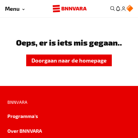
Menu
Oeps, er is iets mis gegaan..
Doorgaan naar de homepage
BNNVARA
Programma's
Over BNNVARA