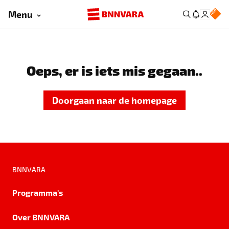
Menu
Oeps, er is iets mis gegaan..
Doorgaan naar de homepage
BNNVARA
Programma's
Over BNNVARA