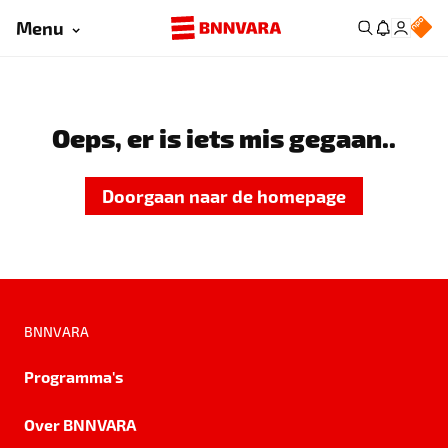
Menu
Oeps, er is iets mis gegaan..
Doorgaan naar de homepage
BNNVARA
Programma's
Over BNNVARA