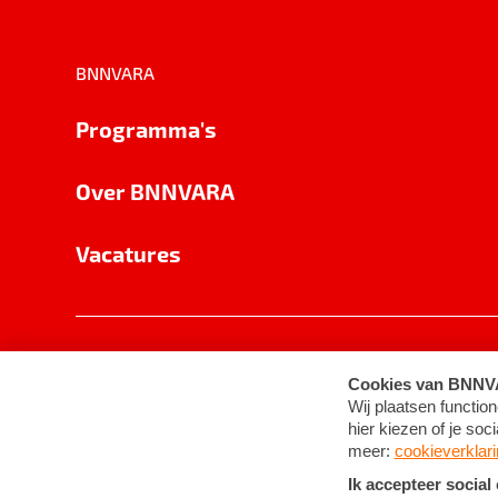
BNNVARA
Programma's
Over BNNVARA
Vacatures
Privacy
Cookie-instellingen
Algemene 