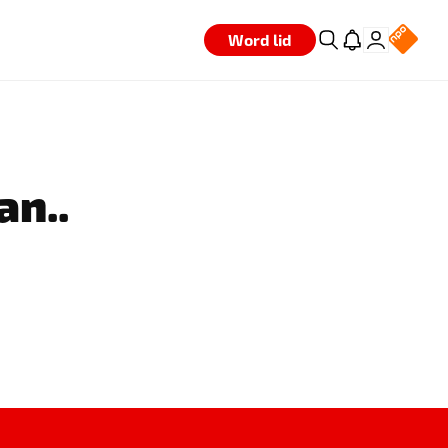
Word lid
an..