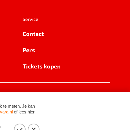
Service
Contact
Pers
Tickets kopen
RSIN 8531 62 402