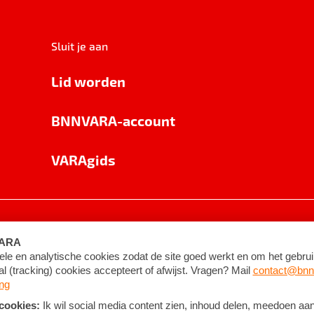
Sluit je aan
Lid worden
BNNVARA-account
VARAgids
voorwaarden
©
2026
BNNVARA