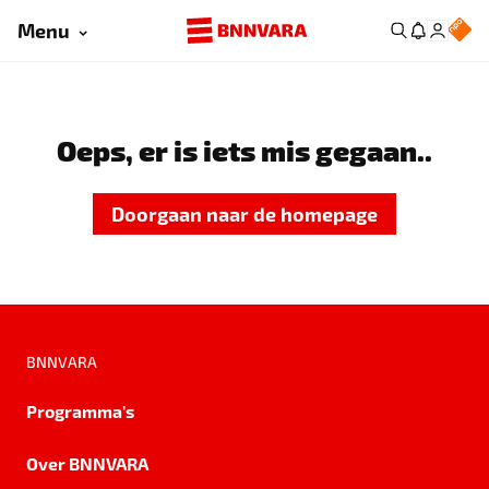
Menu
Oeps, er is iets mis gegaan..
Doorgaan naar de homepage
BNNVARA
Programma's
Over BNNVARA