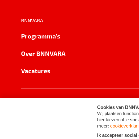
BNNVARA
Programma's
Over BNNVARA
Vacatures
Privacy
Cookie-instellingen
Algemene 