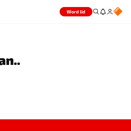
Word lid
an..