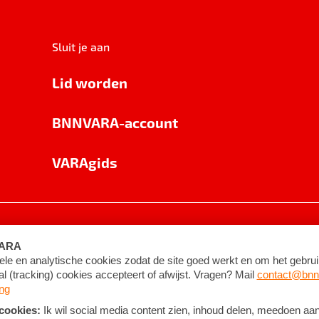
Sluit je aan
Lid worden
BNNVARA-account
VARAgids
voorwaarden
©
2026
BNNVARA