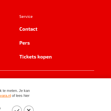
Service
Contact
Pers
Tickets kopen
RSIN 8531 62 402