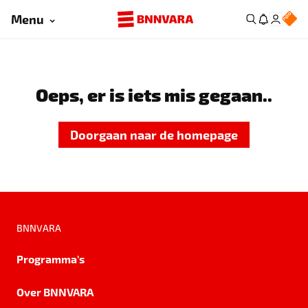
Menu
Oeps, er is iets mis gegaan..
Doorgaan naar de homepage
BNNVARA
Programma's
Over BNNVARA