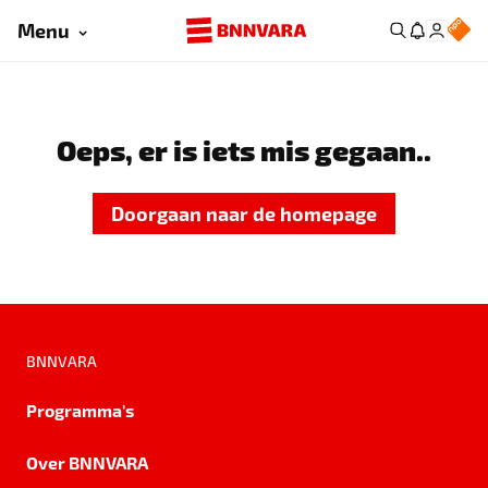
Menu
Oeps, er is iets mis gegaan..
Doorgaan naar de homepage
BNNVARA
Programma's
Over BNNVARA