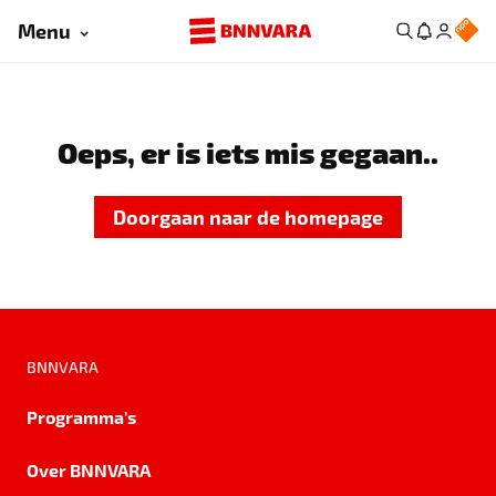
Menu
Oeps, er is iets mis gegaan..
Doorgaan naar de homepage
BNNVARA
Programma's
Over BNNVARA