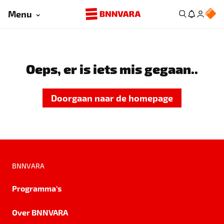
Menu
Oeps, er is iets mis gegaan..
Doorgaan naar de homepage
BNNVARA
Programma's
Over BNNVARA