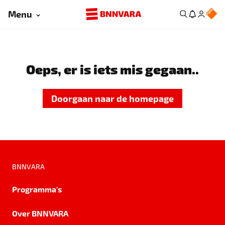
Menu
Oeps, er is iets mis gegaan..
Doorgaan naar de homepage
BNNVARA
Programma's
Over BNNVARA