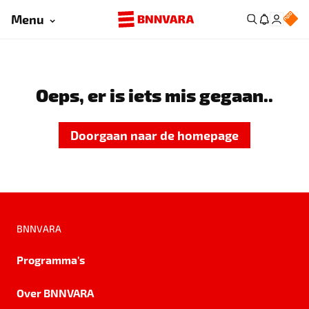
Menu
Oeps, er is iets mis gegaan..
Doorgaan naar de homepage
BNNVARA
Programma's
Over BNNVARA