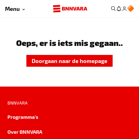
Menu
Oeps, er is iets mis gegaan..
Doorgaan naar de homepage
BNNVARA
Programma's
Over BNNVARA