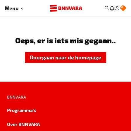
Menu
Oeps, er is iets mis gegaan..
Doorgaan naar de homepage
BNNVARA
Programma's
Over BNNVARA