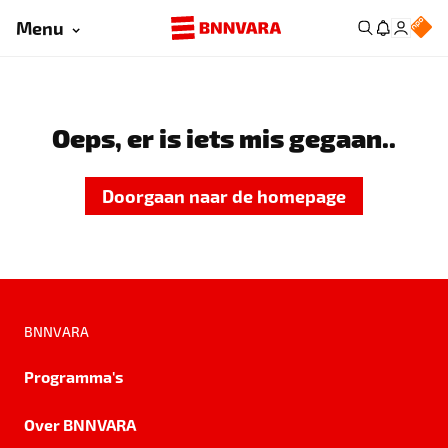
Menu
Oeps, er is iets mis gegaan..
Doorgaan naar de homepage
BNNVARA
Programma's
Over BNNVARA