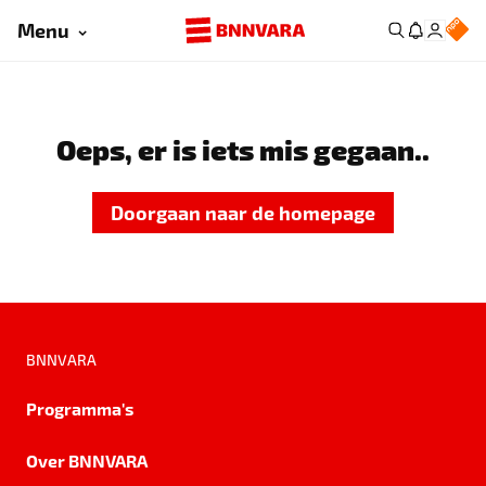
Menu
Oeps, er is iets mis gegaan..
Doorgaan naar de homepage
BNNVARA
Programma's
Over BNNVARA