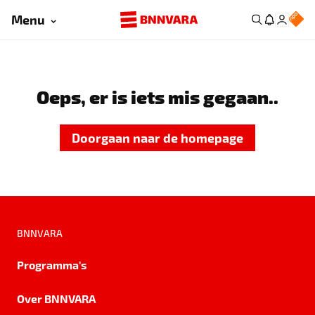
Menu
Oeps, er is iets mis gegaan..
Doorgaan naar de homepage
BNNVARA
Programma's
Over BNNVARA