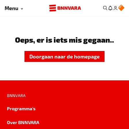
Menu
Oeps, er is iets mis gegaan..
Doorgaan naar de homepage
BNNVARA
Programma's
Over BNNVARA