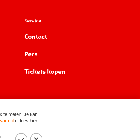
Service
Contact
Pers
Tickets kopen
RSIN 8531 62 402