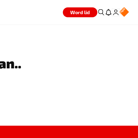
Word lid
an..