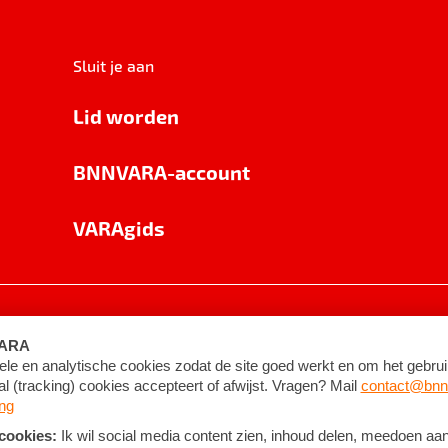
Sluit je aan
Lid worden
BNNVARA-account
VARAgids
voorwaarden
©
2026
BNNVARA