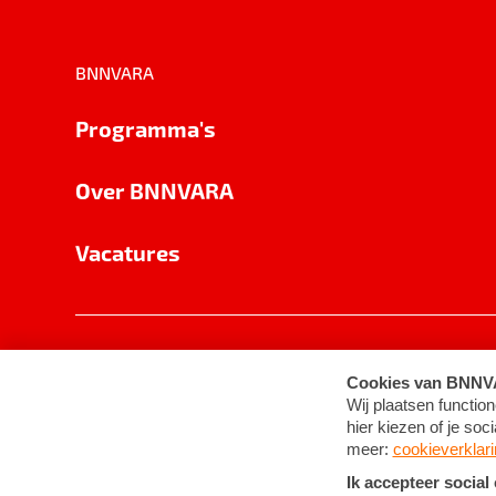
BNNVARA
Programma's
Over BNNVARA
Vacatures
Privacy
Cookie-instellingen
Algemene 