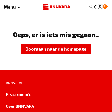
Menu
Oeps, er is iets mis gegaan..
Doorgaan naar de homepage
BNNVARA
Programma's
Over BNNVARA