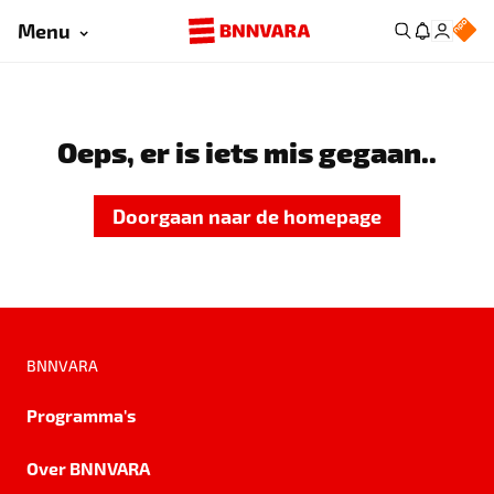
Menu
Oeps, er is iets mis gegaan..
Doorgaan naar de homepage
BNNVARA
Programma's
Over BNNVARA