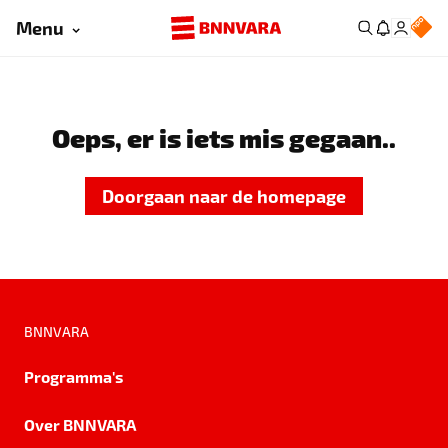
Menu
Oeps, er is iets mis gegaan..
Doorgaan naar de homepage
BNNVARA
Programma's
Over BNNVARA