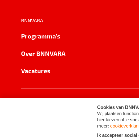
BNNVARA
Programma's
Over BNNVARA
Vacatures
Privacy
Cookie-instellingen
Algemene 