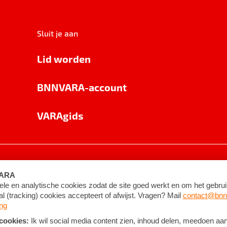
Sluit je aan
Lid worden
BNNVARA-account
VARAgids
voorwaarden
©
2026
BNNVARA