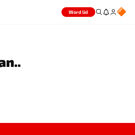
Word lid
an..