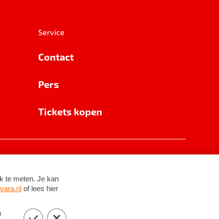
Service
Contact
Pers
Tickets kopen
RSIN 8531 62 402