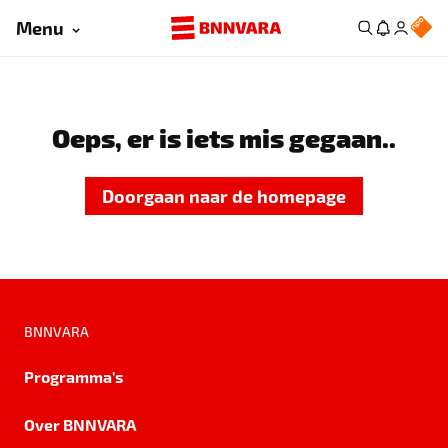
Menu
Oeps, er is iets mis gegaan..
Doorgaan naar de homepage
BNNVARA
Programma's
Over BNNVARA