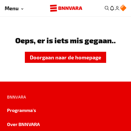
Menu
Oeps, er is iets mis gegaan..
Doorgaan naar de homepage
BNNVARA
Programma's
Over BNNVARA