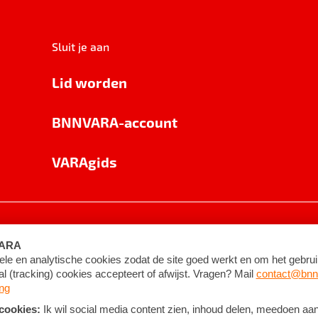
Sluit je aan
Lid worden
BNNVARA-account
VARAgids
voorwaarden
©
2026
BNNVARA