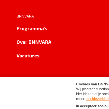
BNNVARA
Programma's
Over BNNVARA
Vacatures
Privacy
Cookie-instellingen
Algemene 