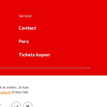
Service
Contact
Pers
Tickets kopen
RSIN 8531 62 402