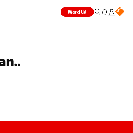
Word lid
an..