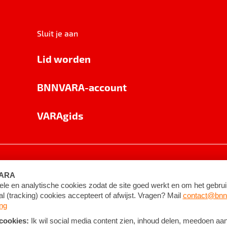
Sluit je aan
Lid worden
BNNVARA-account
VARAgids
voorwaarden
©
2026
BNNVARA