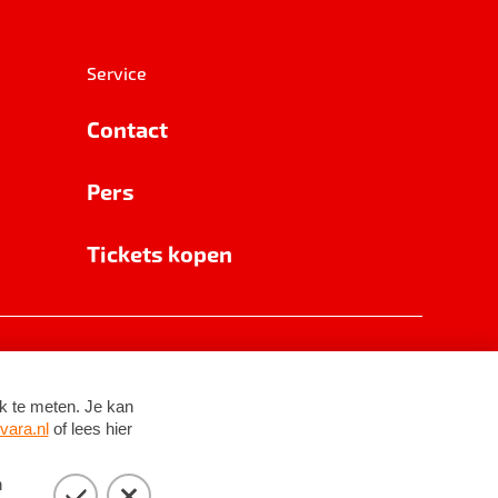
Service
Contact
Pers
Tickets kopen
RSIN 8531 62 402