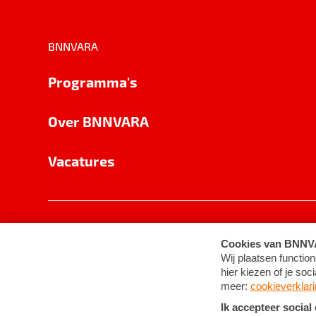
BNNVARA
Programma's
Over BNNVARA
Vacatures
Privacy
Cookie-instellingen
Algemene 