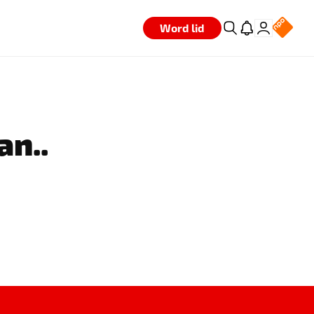
Word lid
an..