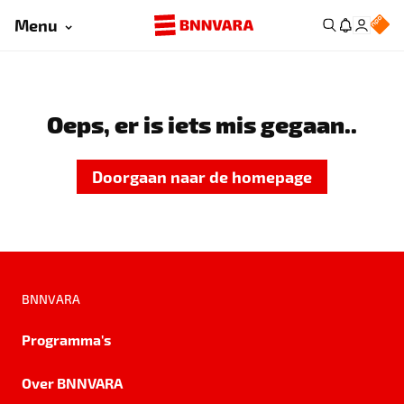
Menu
Oeps, er is iets mis gegaan..
Doorgaan naar de homepage
BNNVARA
Programma's
Over BNNVARA