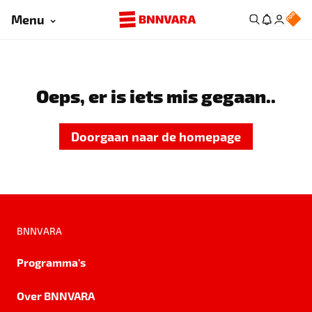
Menu
Oeps, er is iets mis gegaan..
Doorgaan naar de homepage
BNNVARA
Programma's
Over BNNVARA