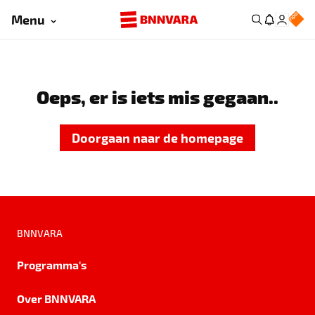
Menu
Oeps, er is iets mis gegaan..
Doorgaan naar de homepage
BNNVARA
Programma's
Over BNNVARA