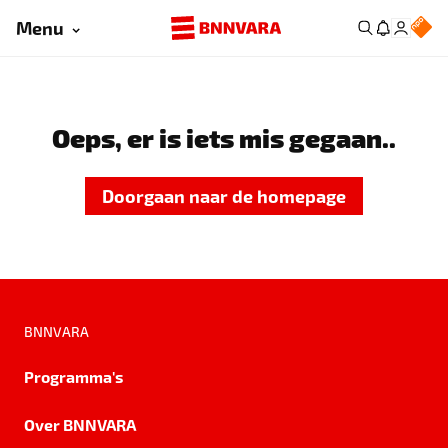
Menu
Oeps, er is iets mis gegaan..
Doorgaan naar de homepage
BNNVARA
Programma's
Over BNNVARA