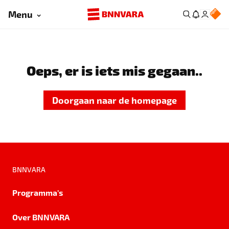
Menu
Oeps, er is iets mis gegaan..
Doorgaan naar de homepage
BNNVARA
Programma's
Over BNNVARA