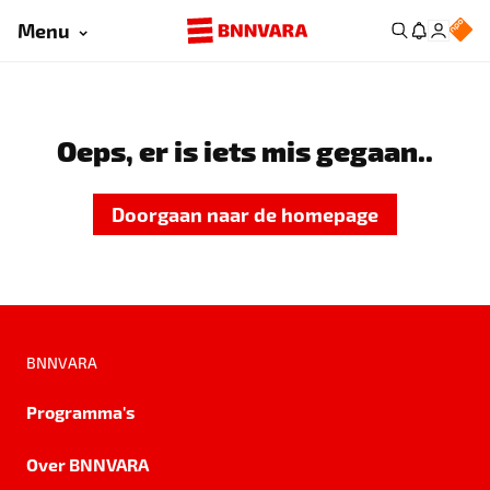
Menu
Oeps, er is iets mis gegaan..
Doorgaan naar de homepage
BNNVARA
Programma's
Over BNNVARA