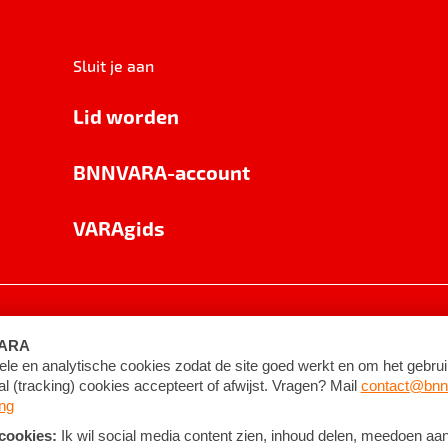
Sluit je aan
Lid worden
BNNVARA-account
VARAgids
voorwaarden
©
2026
BNNVARA