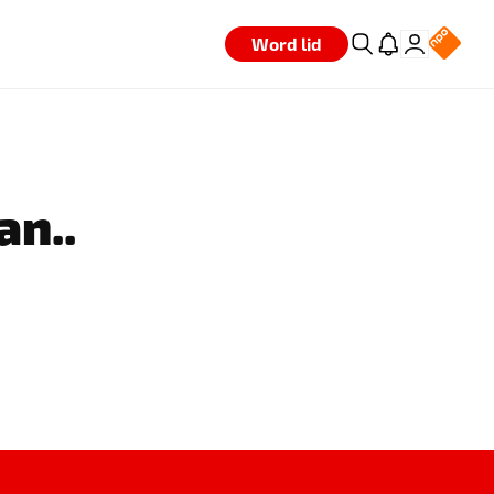
Word lid
an..