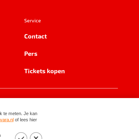
Service
Contact
Pers
Tickets kopen
RSIN 8531 62 402