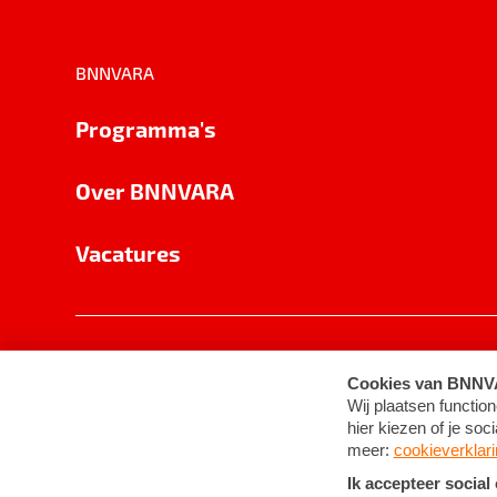
BNNVARA
Programma's
Over BNNVARA
Vacatures
Privacy
Cookie-instellingen
Algemene 