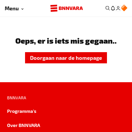
Menu
Oeps, er is iets mis gegaan..
Doorgaan naar de homepage
BNNVARA
Programma's
Over BNNVARA