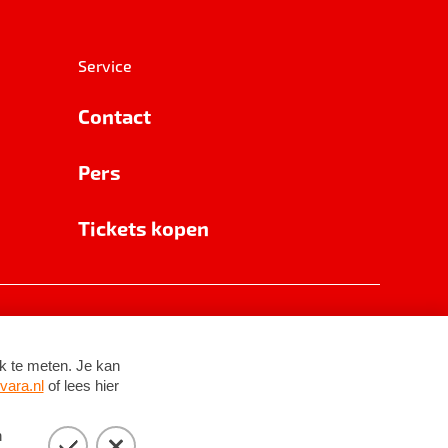
Service
Contact
Pers
Tickets kopen
RSIN 8531 62 402