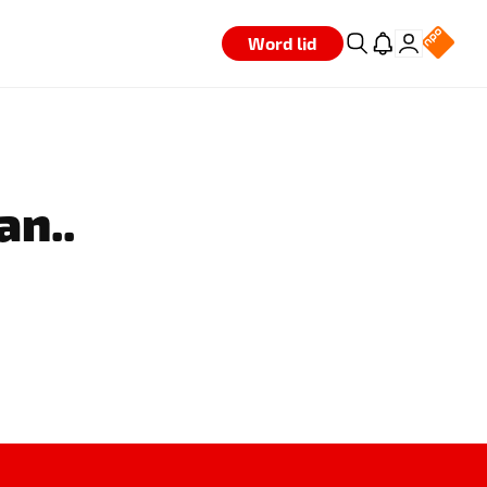
Word lid
an..