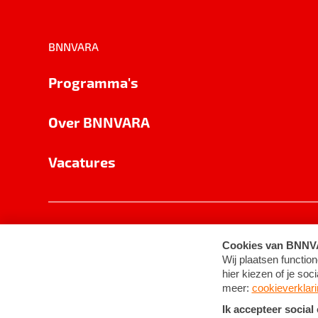
BNNVARA
Programma's
Over BNNVARA
Vacatures
Privacy
Cookie-instellingen
Algemene 