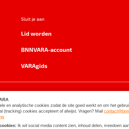
Sluit je aan
Lid worden
BNNVARA-account
VARAgids
voorwaarden
©
2026
BNNVARA