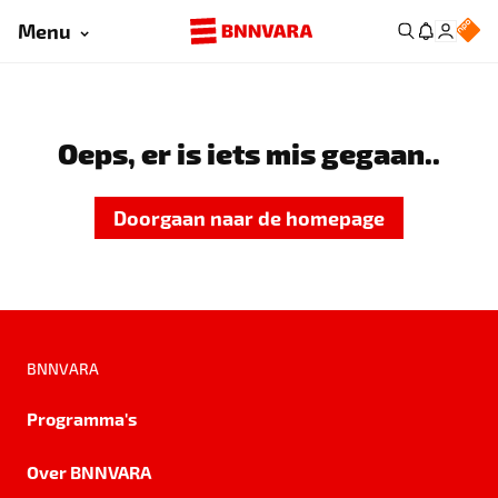
Menu
Oeps, er is iets mis gegaan..
Doorgaan naar de homepage
BNNVARA
Programma's
Over BNNVARA