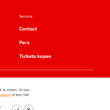
Service
Contact
Pers
Tickets kopen
RSIN 8531 62 402