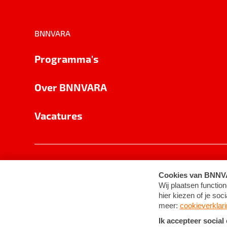
BNNVARA
Programma's
Over BNNVARA
Vacatures
Privacy
Cookie-instellingen
Algemene 