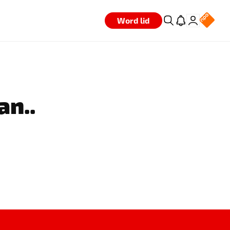
Word lid
an..