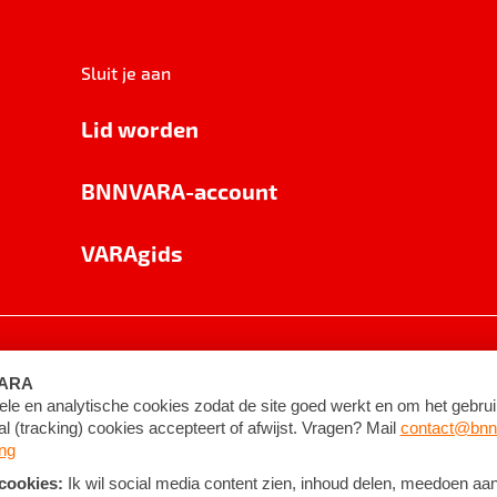
Sluit je aan
Lid worden
BNNVARA-account
VARAgids
voorwaarden
©
2026
BNNVARA