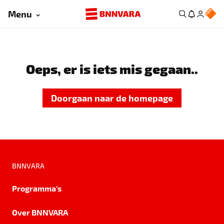
Menu
Oeps, er is iets mis gegaan..
Doorgaan naar de homepage
BNNVARA
Programma's
Over BNNVARA